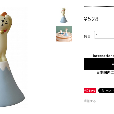
¥528
数量
Internationa
A
日本国内に
Save
通報する