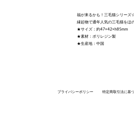
福が来るかも！三毛猫シリーズ
縁起物で通年人気の三毛猫をほ
★サイズ：約47×42×h85mm
★素材：ポリレジン製
★生産地：中国
プライバシーポリシー
特定商取引法に基