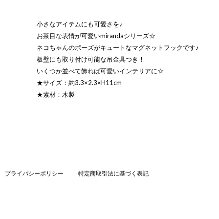
小さなアイテムにも可愛さを♪
お茶目な表情が可愛いmirandaシリーズ☆
ネコちゃんのポーズがキュートなマグネットフックです♪
板壁にも取り付け可能な吊金具つき！
いくつか並べて飾れば可愛いインテリアに☆
★サイズ：約3.3×2.3×H11cm
★素材：木製
プライバシーポリシー
特定商取引法に基づく表記