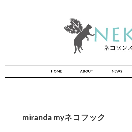
HOME
ABOUT
NEWS
miranda myネコフック